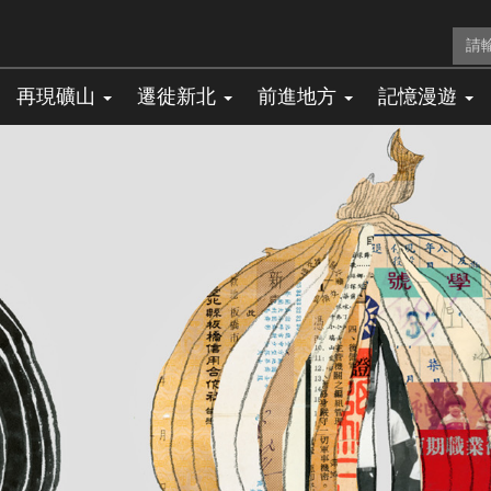
再現礦山
遷徙新北
前進地方
記憶漫遊