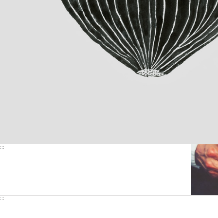
:::
:::