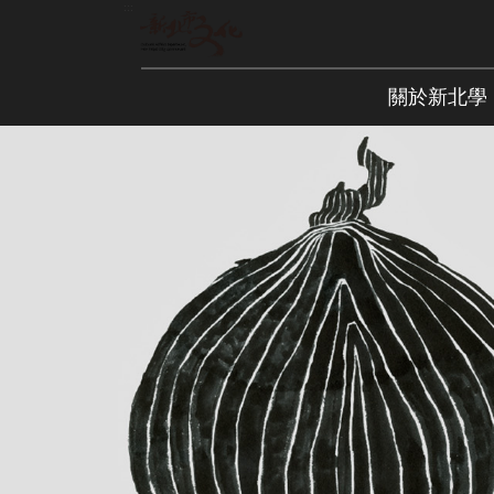
跳
:::
到
主
要
關於新北學
內
容
區
塊