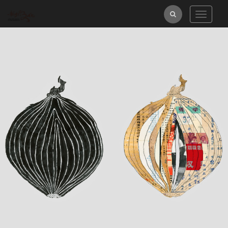
跳
全
Toggle
到
navigat
主
文
要
檢
內
索
容
區
塊