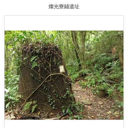
燦光寮鋪遺址