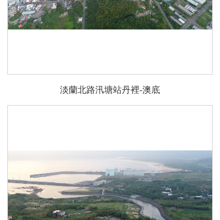
淡蘭北路汛塘站丹裡-澳底