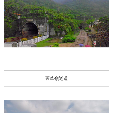
舊草嶺隧道