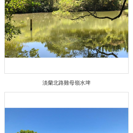
淡蘭北路雞母嶺水埤