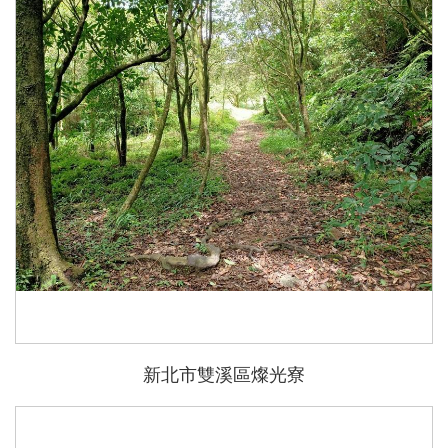
新北市雙溪區燦光寮