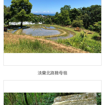
淡蘭北路雞母嶺