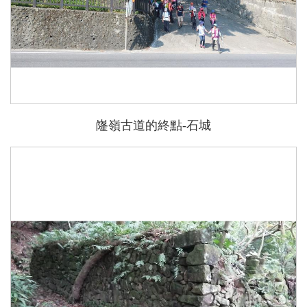
嶐嶺古道的終點-石城