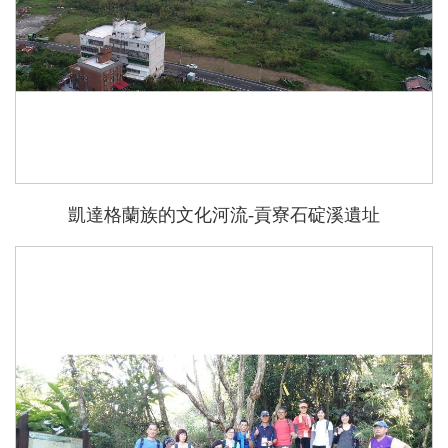
凱達格蘭族的文化河流-貢寮石碇溪遺址