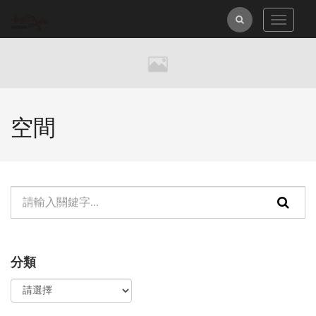
跳
全
Toggle
到
navigat
主
文
要
檢
內
索
容
區
空間
塊
單
頁
元
面
檢
搜
分類
索：
尋
功