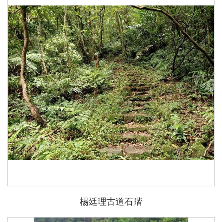
楊廷理古道石階