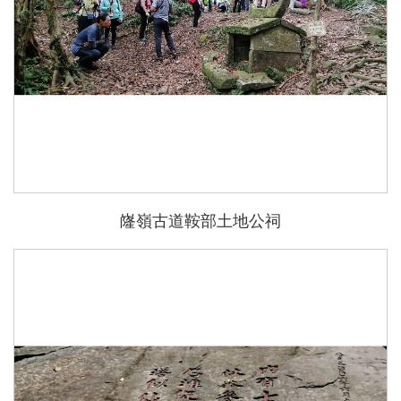
嶐嶺古道鞍部土地公祠